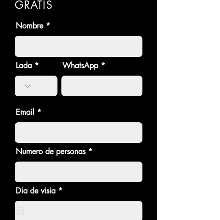
GRATIS
Nombre
Lada
WhatsApp
Email
Numero de personas
r
Dia de visia
*
e
q
u