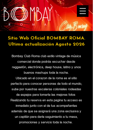
Sitio Web Oficial BOMBAY ROMA.
Ultima actualización Agosto 2026
Bombay Club Roma club estilo vintage de música
comercial donde podrás escuchar desde
reggaetón, electrónica, deep house, latino y unos
buenos mashups toda la noche.
Ubicado en el corazon de la roma es el sitio
perfecto para conocer personas de todo el mundo,
sube por nuestras escaleras coloniales rodeadas
de espejos para tomarte las mejores fotos
Realizando tu reserva en esta pagina tu acceso es
inmediato junto con el de tus acompañantes
además de que se asignará una zona exclusiva y
un capitán para darle seguimiento a tu mesa,
promociones y servicio toda la noche.