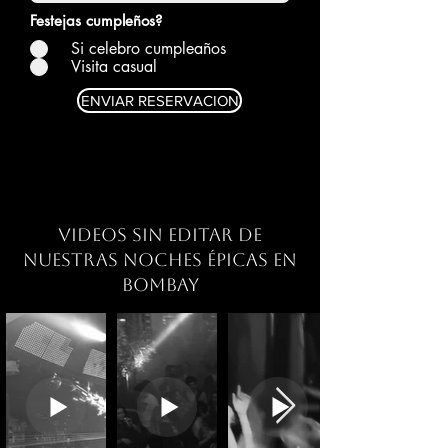
i
r
Festejas cumpleños?
e
Si celebro cumpleaños
d
Visita casual
ENVIAR RESERVACION
Videos sin editar de
Nuestras noches épicas en
Bombay